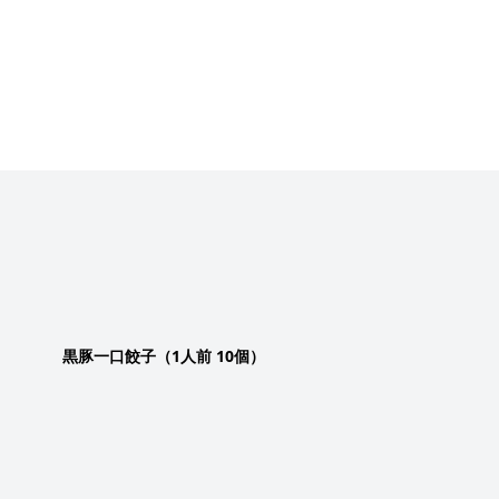
黒豚
一口
餃子（1人前 10個）